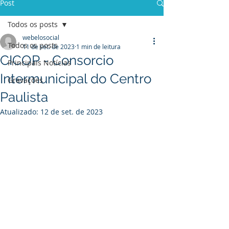
Post
Todos os posts
webelosocial
Todos os posts
11 de set. de 2023
1 min de leitura
CICOP - Consorcio
Principais Notícias
Intermunicipal do Centro
Gravações
Paulista
Atualizado:
12 de set. de 2023