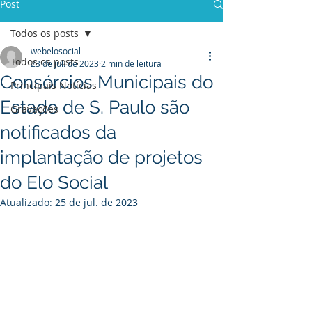
Post
Todos os posts
webelosocial
Todos os posts
23 de jul. de 2023
2 min de leitura
Consórcios Municipais do
Principais Notícias
Estado de S. Paulo são
Gravações
notificados da
implantação de projetos
do Elo Social
Atualizado:
25 de jul. de 2023