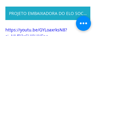
PROJETO EMBAIXADORA DO ELO SOCIAL
https://youtu.be/GYLoaxrksN8?
si=MLf92rCHI9UIYFnp
RELAÇÃO DE PROJETOS - ELO SOCIAL  