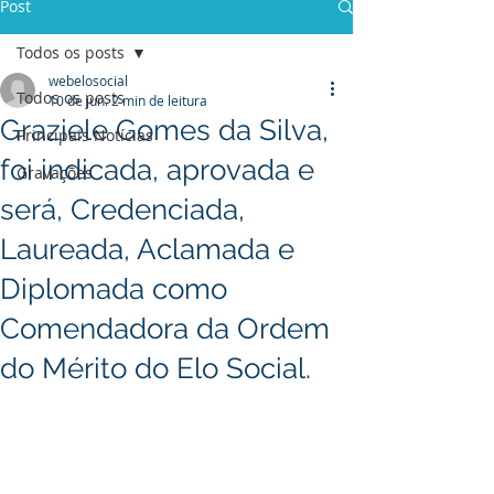
Post
Todos os posts
webelosocial
Todos os posts
10 de jun.
2 min de leitura
Graziele Gomes da Silva,
Principais Notícias
foi indicada, aprovada e
Gravações
será, Credenciada,
Laureada, Aclamada e
Diplomada como
Comendadora da Ordem
do Mérito do Elo Social.