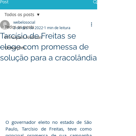
Post
Todos os posts
webelosocial
Todos os posts
2 de dez. de 2022
1 min de leitura
Tarcísio de Freitas se
Principais Notícias
elege com promessa de
Gravações
solução para a cracolândia
O governador eleito no estado de São 
Paulo, Tarcísio de Freitas, teve como 
principal promessa de sua campanha 