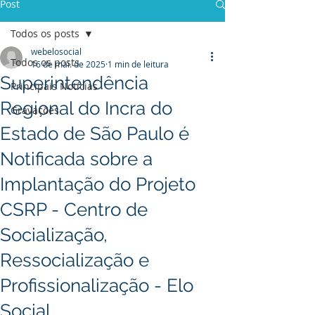
Post
Todos os posts
webelosocial
Todos os posts
16 de mai. de 2025
1 min de leitura
Superintendência
Principais Notícias
Regional do Incra do
Gravações
Estado de São Paulo é
Notificada sobre a
Implantação do Projeto
CSRP - Centro de
Socialização,
Ressocialização e
Profissionalização - Elo
Social.