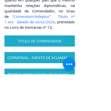
mantenha relações diplomáticas, na 
qualidade de Comendador, no Grau 
de
"Comendum/Adeptus"  Titulo nº 
1.xxx   datado de xx/xx/2026
, 
prenotado 
no Livro de Honrarias nº 13,
TITULO DE COMENDADOR
CERIMONIAL - EVENTO DE ACLAMAÇÃO
PROJETO EMBAIXADORA DO ELO SOCIAL
https://youtu.be/GYLoaxrksN8?
si=MLf92rCHI9UIYFnp