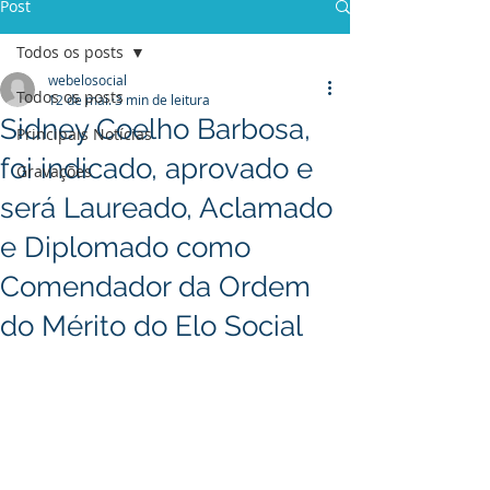
Post
Todos os posts
webelosocial
Todos os posts
12 de mai.
3 min de leitura
Sidney Coelho Barbosa,
Principais Notícias
foi indicado, aprovado e
Gravações
será Laureado, Aclamado
e Diplomado como
Comendador da Ordem
do Mérito do Elo Social