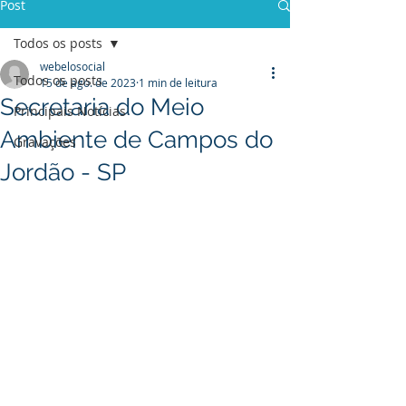
Post
Todos os posts
webelosocial
Todos os posts
15 de ago. de 2023
1 min de leitura
Secretaria do Meio
Principais Notícias
Ambiente de Campos do
Gravações
Jordão - SP