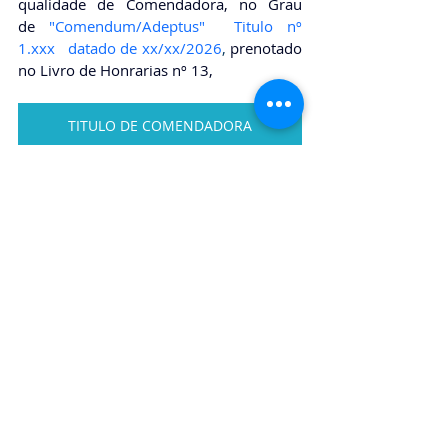
qualidade de Comendadora, no Grau 
de
"Comendum/Adeptus"  Titulo nº 
1.xxx   datado de xx/xx/2026
, 
prenotado 
no Livro de Honrarias nº 13,
TITULO DE COMENDADORA
CERIMONIAL - EVENTO DE ACLAMAÇÃO
PROJETO EMBAIXADORA DO ELO SOCIAL
https://youtu.be/GYLoaxrksN8?
si=MLf92rCHI9UIYFnp