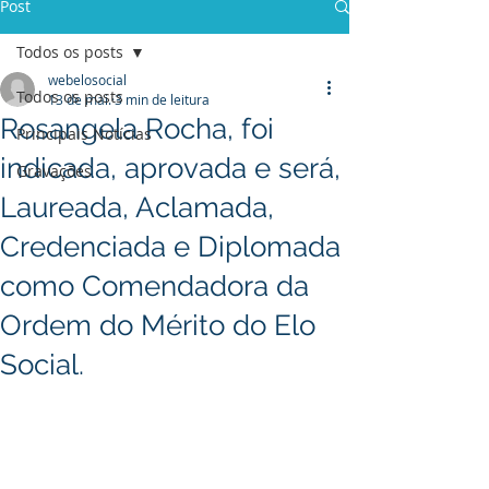
Post
Todos os posts
webelosocial
Todos os posts
13 de mai.
3 min de leitura
Rosangela Rocha, foi
Principais Notícias
indicada, aprovada e será,
Gravações
Laureada, Aclamada,
Credenciada e Diplomada
como Comendadora da
Ordem do Mérito do Elo
Social.