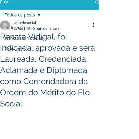
Post
Todos os posts
webelosocial
Todos os posts
27 de mai.
2 min de leitura
Renata Vidigal, foi
Principais Notícias
indicada, aprovada e será
Gravações
Laureada, Credenciada,
Aclamada e Diplomada
como Comendadora da
Ordem do Mérito do Elo
Social.