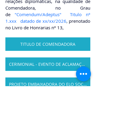
relações diplomáticas, na qualidade de 
Comendadora, no Grau 
de
"Comendum/Adeptus"  Titulo nº 
1.xxx   datado de xx/xx/2026
, 
prenotado 
no Livro de Honrarias nº 13,
TITULO DE COMENDADORA
CERIMONIAL - EVENTO DE ACLAMAÇÃO
PROJETO EMBAIXADORA DO ELO SOCIAL
https://youtu.be/GYLoaxrksN8?
si=MLf92rCHI9UIYFnp