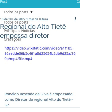
Post
Todos os posts
10 de fev. de 2022
1 min de leitura
Todos os posts
Regional do Alto Tietê
Principais Notícias
empossa diretor
Gravações
https://video.wixstatic.com/video/a1f1b5_
95aedde36b5c461a8d25654b2db9d25a/36
0p/mp4/file.mp4
Ronaldo Resende da Silva é empossado 
como Diretor da regional Alto do Tietê - 
SP