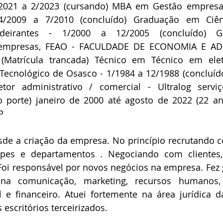
/2021 a 2/2023 (cursando) MBA em Gestão empresari
4/2009 a 7/2010 (concluído) Graduação em Ciênci
ndeirantes - 1/2000 a 12/2005 (concluído) G
 empresas, FEAO - FACULDADE DE ECONOMIA E A
(Matrícula trancada) Técnico em Técnico em eletr
 Tecnológico de Osasco - 1/1984 a 12/1988 (concluíd
tor administrativo / comercial - Ultralog serviço
 porte) janeiro de 2000 até agosto de 2022 (22 an
P 
sde a criação da empresa. No princípio recrutando c
es e departamentos . Negociando com clientes, 
oi responsável por novos negócios na empresa. Fez g
a comunicação, marketing, recursos humanos, t
il e financeiro. Atuei fortemente na área jurídica 
escritórios terceirizados. 