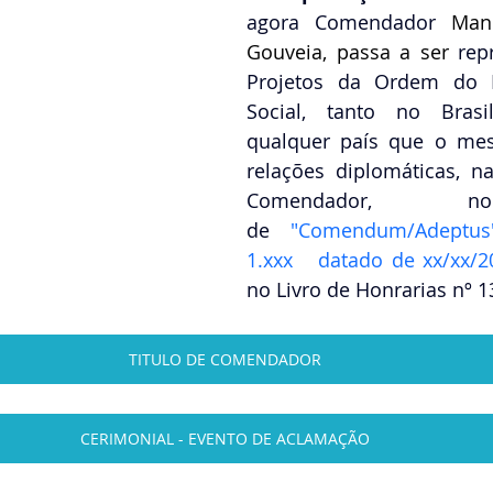
agora Comendador 
Man
Gouveia
, passa a ser 
rep
Projetos da Ordem do M
Social, tanto no Bras
qualquer país que o me
relações diplomáticas, n
Comendador, 
de
"Comendum/Adeptus
1.xxx   datado de xx/xx/2
no Livro de Honrarias nº 1
TITULO DE COMENDADOR
CERIMONIAL - EVENTO DE ACLAMAÇÃO