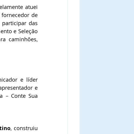
elamente atuei 
fornecedor de 
articipar das 
ento e Seleção 
ra caminhões, 
cador e líder 
apresentador e 
a – Conte Sua 
tino
, construiu 