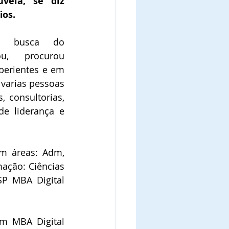
eia, se diz 
ios.
 busca do 
ou, procurou 
erientes e em 
 varias pessoas 
 consultorias, 
e liderança e 
 áreas: Adm, 
mação: Ciências 
SP MBA Digital 
m MBA Digital 