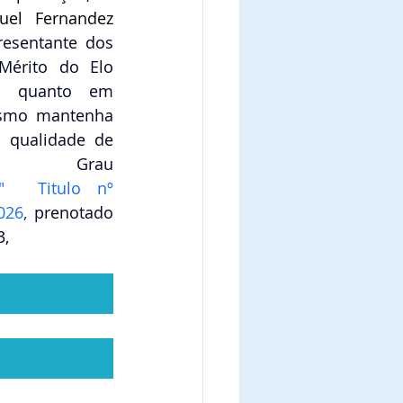
uel Fernandez 
resentante dos 
érito do Elo 
il quanto em 
smo mantenha 
a qualidade de 
no Grau 
"  Titulo nº 
026
, 
prenotado 
3,