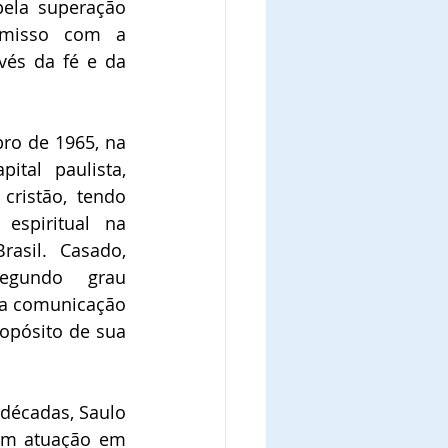
ela superação 
misso com a 
vés da fé e da 
o de 1965, na 
ital paulista, 
ristão, tendo 
espiritual na 
asil. Casado, 
gundo grau 
na comunicação 
opósito de sua 
décadas, Saulo 
om atuação em 