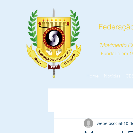
Federação
"Movimento Pa
Fundado em 1
Home
Notícias
CE
webelosocial
10 d