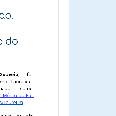
do,
o do
ouveia
,
 foi 
rá Laureado, 
mado como 
Mérito do Elo 
us/Laureum