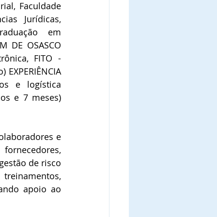
al, Faculdade 
as Jurídicas, 
raduação em 
DM DE OSASCO 
ônica, FITO - 
o) EXPERIÊNCIA 
s e logística 
os e 7 meses) 
olaboradores e 
fornecedores, 
estão de risco 
reinamentos, 
dando apoio ao 