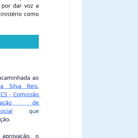
or dar voz a 
inistério como 
A referida indicação foi encaminhada ao 
a Silva Reis
, 
CS - Comissão 
icação  de 
cial
que 
ção. 
aprovação, o 