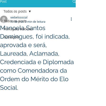
Post
Todos os posts
webelosocial
Todos os posts
13 de mai.
3 min de leitura
Manoela Santos
Principais Notícias
Domingues, foi indicada,
Gravações
aprovada e será,
Laureada, Aclamada,
Credenciada e Diplomada
como Comendadora da
Ordem do Mérito do Elo
Social.