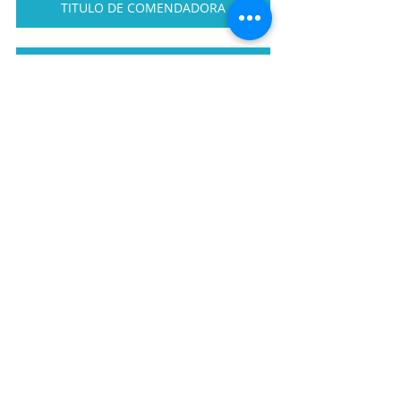
TITULO DE COMENDADORA
CERIMONIAL - EVENTO DE ACLAMAÇÃO
PROJETO EMBAIXADORA DO ELO SOCIAL
https://youtu.be/GYLoaxrksN8?
si=MLf92rCHI9UIYFnp