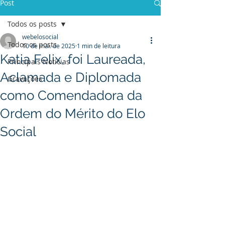
Post
Todos os posts
webelosocial
Todos os posts
10 de mai. de 2025
1 min de leitura
Katia Felix, foi Laureada,
Principais Notícias
Aclamada e Diplomada
Gravações
como Comendadora da
Ordem do Mérito do Elo
Social