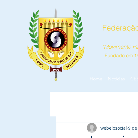
Federação
"Movimento Pa
Fundado em 1
Home
Notícias
CE
webelosocial
9 de