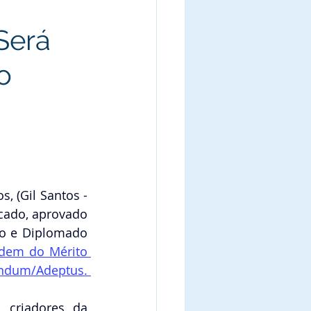
 Será
o
, (Gil Santos - 
cado, aprovado 
o e Diplomado 
dem do Mérito 
Comendum/Adeptus. 
 criadores da 