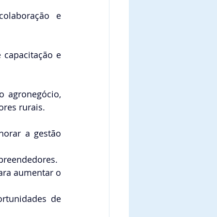
olaboração e 
 capacitação e 
 agronegócio, 
res rurais. 
horar a gestão 
preendedores. 
ara aumentar o 
rtunidades de 