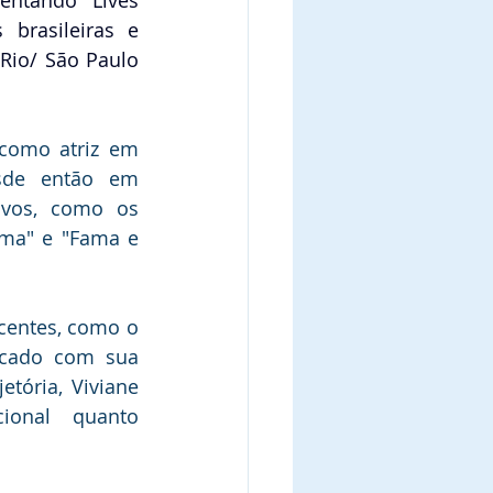
entando Lives 
 brasileiras e 
 Rio/ São Paulo 
 como atriz em 
sde então em 
sivos, como os 
a" e "Fama e 
centes, como o 
cado com sua 
etória, Viviane 
onal quanto 