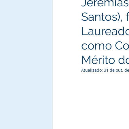
Jeremias 
Santos), 
Lauread
como Co
Mérito do
Atualizado:
31 de out. d