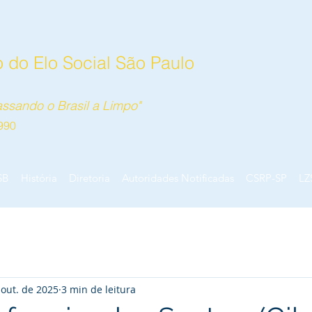
 do Elo Social São Paulo
ssando o Brasil a Limpo"
990
SB
História
Diretoria
Autoridades Notificadas
CSRP-SP
LZ
 out. de 2025
3 min de leitura