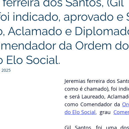
ferreira dos Santos, (Gil
foi indicado, aprovado e
o, Aclamado e Diplomad
mendador da Ordem do
 Elo Social.
e 2025
Jeremias ferreira dos Santos
como é chamado), foi indi
e será Laureado, Aclamad
como Comendador da
Or
do Elo Social
,
 g
rau 
Gil Santos, foi uma dos