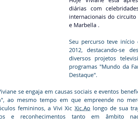
Hoje Viviane está apres
diárias com celebridades
internacionais do circuito
e Marbella .
Seu percurso teve início
2012, destacando-se de
diversos projetos televi
programas "Mundo da Fam
Destaque".
Viviane se engaja em causas sociais e eventos benefi
em", ao mesmo tempo em que empreende no mer
culos femininos, a Vivi Xic 
Xic.Ao
 longo de sua traj
ios e reconhecimentos tanto em âmbito naci