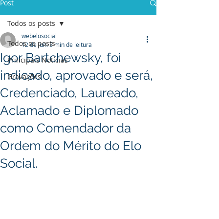
Post
Todos os posts
webelosocial
Todos os posts
12 de jun.
5 min de leitura
Igor Bartchewsky, foi
Principais Notícias
indicado, aprovado e será,
Gravações
Credenciado, Laureado,
Aclamado e Diplomado
como Comendador da
Ordem do Mérito do Elo
Social.