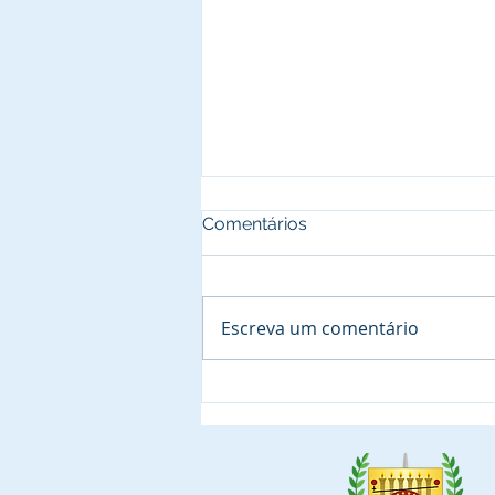
Comentários
Escreva um comentário
Igor Bartchewsky,
Comendador da Ordem do
Mérito do Elo Social está
selecionando 25 (vinte e
cinco) personalidades para