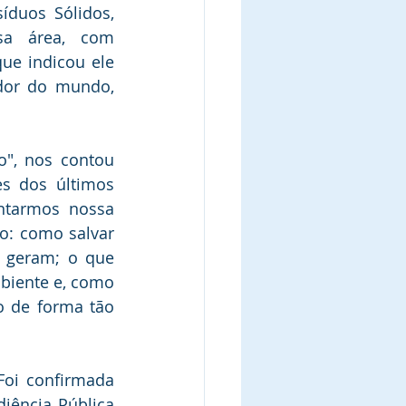
duos Sólidos, 
sa área, com 
e indicou ele 
dor do mundo, 
", nos contou 
s dos últimos 
ntarmos nossa 
o: como salvar 
 geram; o que 
biente e, como 
 de forma tão 
Foi confirmada 
iência Pública 