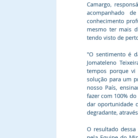
Camargo, responsá
acompanhado de 0
conhecimento prof
mesmo ter mais de
tendo visto de per
"O sentimento é d
Jomateleno Teixeir
tempos porque vi 
solução para um pr
nosso País, ensin
fazer com 100% do 
dar oportunidade d
degradante, através
O resultado dessa
pela Equipe do Mini