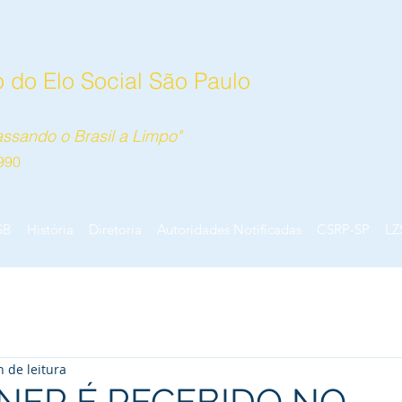
 do Elo Social São Paulo
ssando o Brasil a Limpo"
990
SB
História
Diretoria
Autoridades Notificadas
CSRP-SP
LZ
n de leitura
NER É RECEBIDO NO