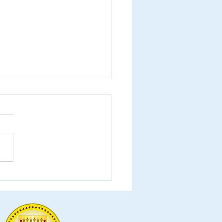
o Chabaribery Filho,
andante Geral da GCM-
e equipe que comanda
ograma Smart Sampa
o Laureados,