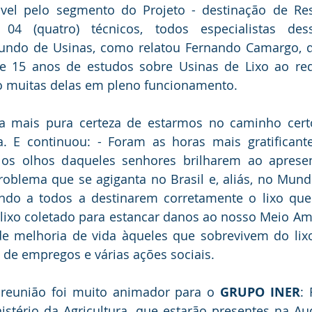
vel pelo segmento do Projeto - destinação de Resí
4 (quatro) técnicos, todos especialistas des
undo de Usinas, como relatou Fernando Camargo, qu
 15 anos de estudos sobre Usinas de Lixo ao re
to muitas delas em pleno funcionamento.
a mais pura certeza de estarmos no caminho certo
a. E continuou: - Foram as horas mais gratificante
os olhos daqueles senhores brilharem ao aprese
oblema que se agiganta no Brasil e, aliás, no Mund
ando a todos a destinarem corretamente o lixo que
lixo coletado para estancar danos ao nosso Meio Am
e melhoria de vida àqueles que sobrevivem do lixo
 de empregos e várias ações sociais.
 reunião foi muito animador para o 
GRUPO INER
: 
stério da Agricultura, que estarão presentes na Aud