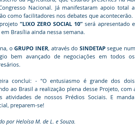
Congresso Nacional. Já manifestaram apoio total ao
ão como facilitadores nos debates que acontecerão.
projeto 
“LIXO ZERO SOCIAL 10”
 será apresentado 
s em Brasília ainda nessa semana.
na, o 
GRUPO INER
, através do 
SINDETAP
 segue num 
ágio bem avançado de negociações em todos os
esários.
eira conclui: - "O entusiasmo é grande dos dois
do ao Brasil a realização plena desse Projeto, com 
as atividades de nossos Prédios Sociais. E manda
cial, preparem-se!
do por Heloísa M. de L. e Souza.