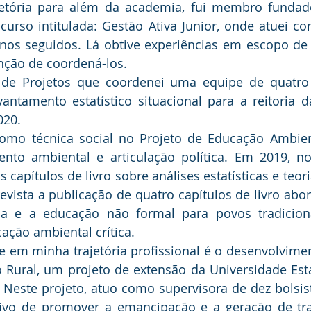
jetória para além da academia, fui membro fundado
urso intitulada: Gestão Ativa Junior, onde atuei co
nos seguidos. Lá obtive experiências em escopo de p
nção de coordená-los. 
 de Projetos que coordenei uma equipe de quatro
ntamento estatístico situacional para a reitoria d
020.
omo técnica social no Projeto de Educação Ambient
nto ambiental e articulação política. Em 2019, no
s capítulos de livro sobre análises estatísticas e teoria
evista a publicação de quatro capítulos de livro abo
sca e a educação não formal para povos tradiciona
ação ambiental crítica.
e em minha trajetória profissional é o desenvolvime
 Rural, um projeto de extensão da Universidade Est
Neste projeto, atuo como supervisora de dez bolsist
tivo de promover a emancipação e a geração de tra