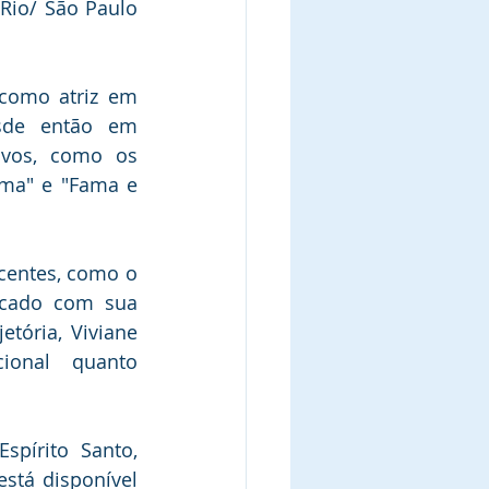
 Rio/ São Paulo 
 como atriz em 
sde então em 
sivos, como os 
a" e "Fama e 
centes, como o 
cado com sua 
etória, Viviane 
onal quanto 
pírito Santo, 
tá disponível 