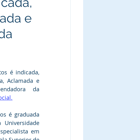
icada,
mada e
da
os é indicada, 
a, Aclamada e 
Diplomada como Comendadora da 
cial.
tos é graduada 
 Universidade 
specialista em 
ola Superior de 