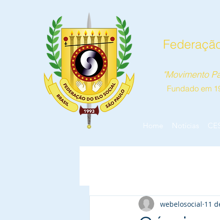
Federação
"Movimento Pa
Fundado em 1
Home
Notícias
CE
webelosocial
11 d