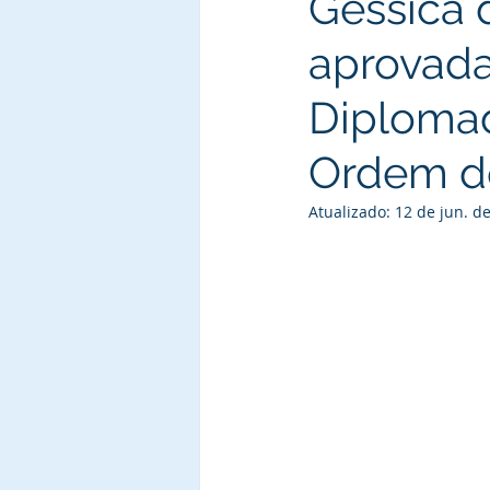
Géssica d
aprovada
Diploma
Ordem do
Atualizado:
12 de jun. d