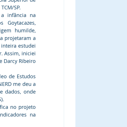
- TCM/SP. 
a infância na 
 Goytacazes, 
gem humilde, 
 projetaram a 
nteira estudei 
Assim, iniciei 
 Darcy Ribeiro 
leo de Estudos 
 NERD me deu a 
e dados, onde 
). 
ica no projeto 
ndicadores na 