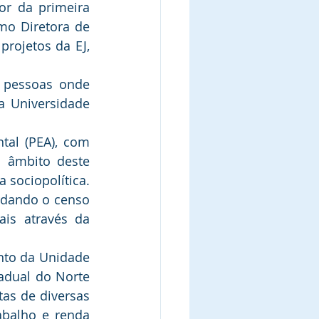
r da primeira 
mo Diretora de 
rojetos da EJ, 
 pessoas onde 
a Universidade 
al (PEA), com 
 âmbito deste 
 sociopolítica. 
rdando o censo 
is através da 
nto da Unidade 
adual do Norte 
as de diversas 
balho e renda 