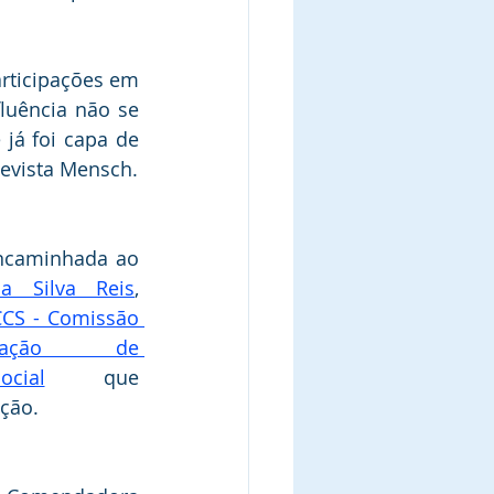
rticipações em 
luência não se 
já foi capa de 
Revista Mensch.
A referida indicação foi encaminhada ao 
a Silva Reis
, 
CS - Comissão 
icação  de 
cial
que 
ão.    