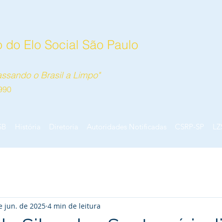
 do Elo Social São Paulo
ssando o Brasil a Limpo"
990
SB
História
Diretoria
Autoridades Notificadas
CSRP-SP
LZ
e jun. de 2025
4 min de leitura