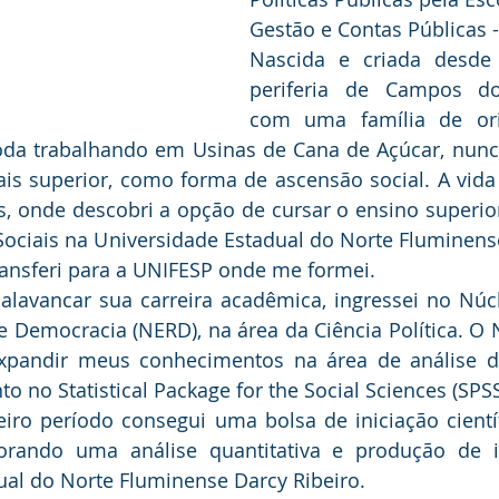
Gestão e Contas Públicas 
Nascida e criada desde 
periferia de Campos dos
com uma família de ori
oda trabalhando em Usinas de Cana de Açúcar, nunca
s superior, como forma de ascensão social. A vida i
, onde descobri a opção de cursar o ensino superior. 
Sociais na Universidade Estadual do Norte Fluminense
ransferi para a UNIFESP onde me formei.
alavancar sua carreira acadêmica, ingressei no Núc
 Democracia (NERD), na área da Ciência Política. O
xpandir meus conhecimentos na área de análise d
o no Statistical Package for the Social Sciences (SPSS
ro período consegui uma bolsa de iniciação científ
orando uma análise quantitativa e produção de i
ual do Norte Fluminense Darcy Ribeiro.