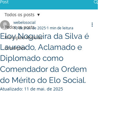
Post
Todos os posts
webelosocial
Todos os posts
10 de mai. de 2025
1 min de leitura
Eloy Nogueira da Silva é
Principais Notícias
Laureado, Aclamado e
Gravações
Diplomado como
Comendador da Ordem
do Mérito do Elo Social.
Atualizado:
11 de mai. de 2025