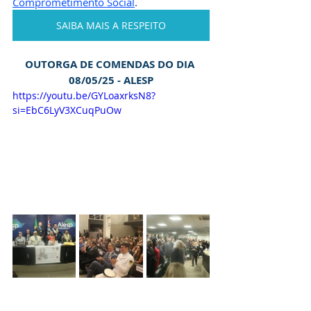
Comprometimento Social
.
SAIBA MAIS A RESPEITO
OUTORGA DE COMENDAS DO DIA 
08/05/25 - ALESP
https://youtu.be/GYLoaxrksN8?
si=EbC6LyV3XCuqPuOw