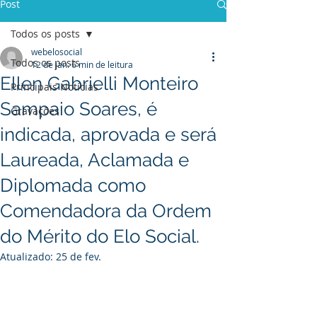
Post
Todos os posts
webelosocial
Todos os posts
12 de jan.
6 min de leitura
Ellen Gabrielli Monteiro
Principais Notícias
Sampaio Soares, é
Gravações
indicada, aprovada e será
Laureada, Aclamada e
Diplomada como
Comendadora da Ordem
do Mérito do Elo Social.
Atualizado:
25 de fev.