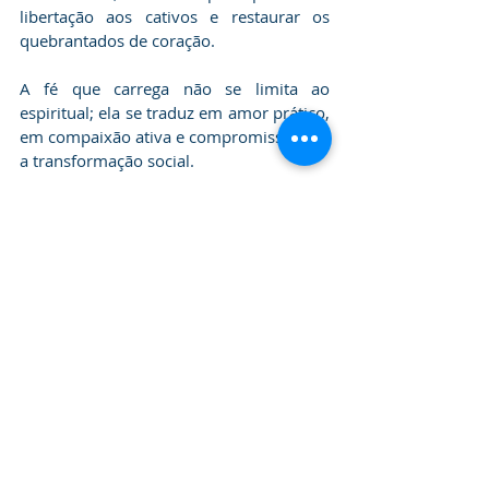
libertação aos cativos e restaurar os 
quebrantados de coração.
A fé que carrega não se limita ao 
espiritual; ela se traduz em amor prático, 
em compaixão ativa e compromisso com 
a transformação social.
O ser humano precisa ser restaurado por 
inteiro espírito, alma e corpo. Por isso, 
atua em frentes que vão da 
evangelização à assistência social 
(Saiba 
mais a respeito de Neila)
MISSIONARIA E COMENDADORA 
NEILA ALENCAR
 TAMBEM É COMPOSITORA
VEJA AS COMPOSIÇOES DE NEILA