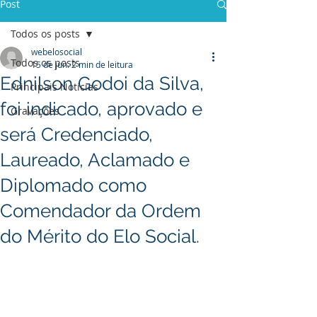
Post
Todos os posts
webelosocial
Todos os posts
15 de jun.
2 min de leitura
Ednilson Godoi da Silva,
Principais Notícias
foi indicado, aprovado e
Gravações
será Credenciado,
Laureado, Aclamado e
Diplomado como
Comendador da Ordem
do Mérito do Elo Social.