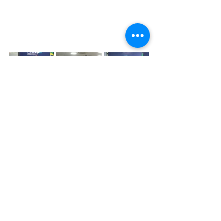
RELAÇÃO DE PROJETOS - ELO SOCIAL  
ECES - RJ - ESPORTE CLUBE ELO SOCIAL
https://youtu.be/YS0SPJYr1gU?
si=M34qXvdg59NeolT2