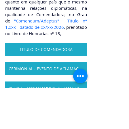
quanto em qualquer país que o mesmo 
mantenha relações diplomáticas, na 
qualidade de Comendadora, no Grau 
de
"Comendum/Adeptus"  Titulo nº 
1.xxx   datado de xx/xx/2026
, 
prenotado 
no Livro de Honrarias nº 13,
TITULO DE COMENDADORA
CERIMONIAL - EVENTO DE ACLAMAÇÃO
PROJETO EMBAIXADORA DO ELO SOCIAL
https://youtu.be/GYLoaxrksN8?
si=MLf92rCHI9UIYFnp