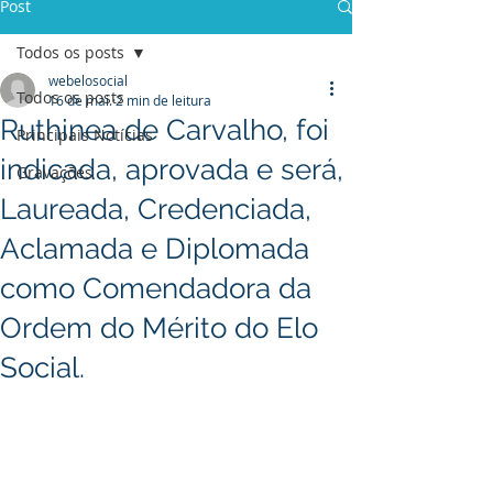
Post
Todos os posts
webelosocial
Todos os posts
16 de mai.
2 min de leitura
Ruthinea de Carvalho, foi
Principais Notícias
indicada, aprovada e será,
Gravações
Laureada, Credenciada,
Aclamada e Diplomada
como Comendadora da
Ordem do Mérito do Elo
Social.