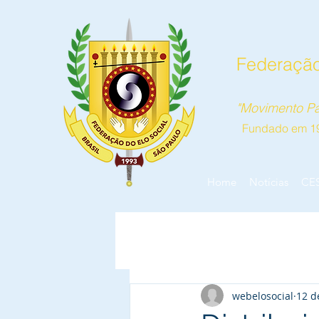
Federação
"Movimento Pa
Fundado em 1
Home
Notícias
CE
webelosocial
12 d