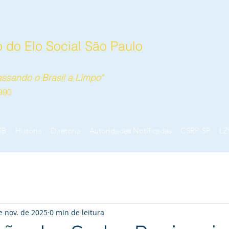
 do Elo Social São Paulo
ssando o Brasil a Limpo"
990
SB
História
Diretoria
Autoridades Notificadas
CSRP-SP
LZ
e nov. de 2025
0 min de leitura