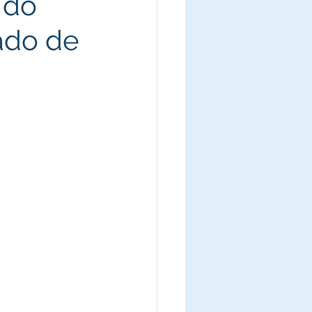
 do
ado de