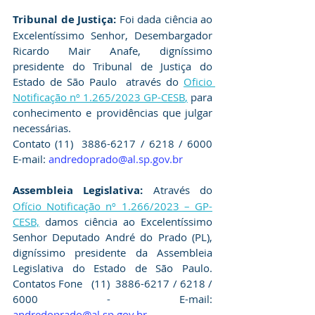
Tribunal de Justiça:
 Foi dada ciência ao 
Excelentíssimo Senhor, Desembargador  
Ricardo Mair Anafe, digníssimo 
presidente do Tribunal de Justiça do 
Estado de São Paulo  através do 
Oficio 
Notificação nº 1.265/2023 GP-CESB
,
 para 
conhecimento e providências que julgar 
necessárias.
Contato 
(11)  3886-6217 / 6218 / 6000
E-mail:
andredoprado@al.sp.gov.br
Assembleia Legislativa:
 Através do 
Ofício Notificação nº 1.266/2023 – GP-
CESB,
 damos ciência ao Excelentíssimo 
Senhor Deputado 
André do Prado
 (PL), 
digníssimo presidente da Assembleia 
Legislativa do Estado de São Paulo. 
Contatos Fone   (11) 
 3886-6217 / 6218 / 
6000
 - 
E-mail:
andredoprado@al.sp.gov.br