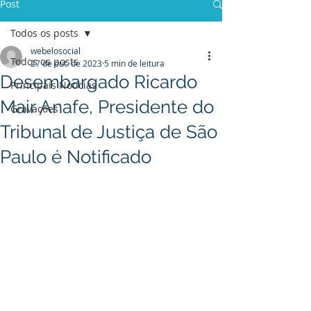
Post
Todos os posts
webelosocial
Todos os posts
27 de out. de 2023
5 min de leitura
Desembargado Ricardo
Principais Notícias
Mair Anafe, Presidente do
Gravações
Tribunal de Justiça de São
Paulo é Notificado