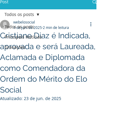
Post
Todos os posts
webelosocial
Todos os posts
4 de jun. de 2025
2 min de leitura
Cristiane Diaz é Indicada,
Principais Notícias
aprovada e será Laureada,
Gravações
Aclamada e Diplomada
como Comendadora da
Ordem do Mérito do Elo
Social
Atualizado:
23 de jun. de 2025