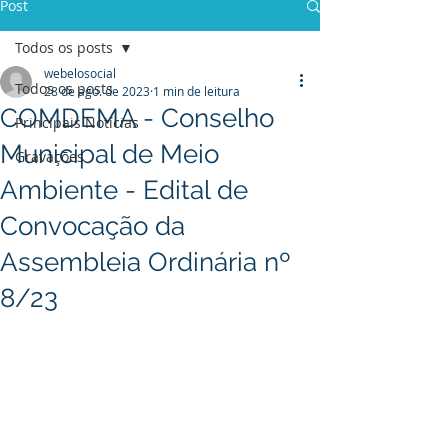
Post
Todos os posts
webelosocial
Todos os posts
28 de ago. de 2023
1 min de leitura
COMDEMA - Conselho
Principais Notícias
Municipal de Meio
Gravações
Ambiente - Edital de
Convocação da
Assembleia Ordinária nº
8/23