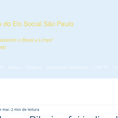
 do Elo Social São Paulo
ssando o Brasil a Limpo"
990
SB
História
Diretoria
Autoridades Notificadas
CSRP-SP
LZ
e mai.
2 min de leitura