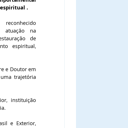
espiritual .
 reconhecido 
 atuação na 
stauração de 
to espiritual, 
re e Doutor em 
ma trajetória 
, instituição 
ia.
l e Exterior, 