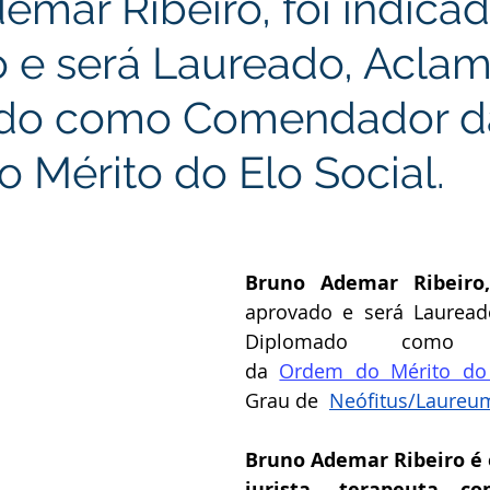
emar Ribeiro, foi indicad
 e será Laureado, Acla
do como Comendador d
 Mérito do Elo Social.
Bruno Ademar Ribeiro
,
aprovado e será Lauread
Diplomado como C
da
Ordem do Mérito do 
Grau de 
Neófitus/Laureu
Bruno Ademar Ribeiro é 
jurista, terapeuta co