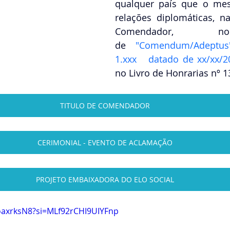
qualquer país que o me
relações diplomáticas, n
Comendador, 
de
"Comendum/Adeptus
1.xxx   datado de xx/xx/2
no Livro de Honrarias nº 1
TITULO DE COMENDADOR
CERIMONIAL - EVENTO DE ACLAMAÇÃO
PROJETO EMBAIXADORA DO ELO SOCIAL
oaxrksN8?si=MLf92rCHI9UIYFnp