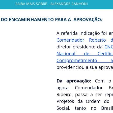
SAIBA MAIS SOBRE - ALEXANDRE CANHONI
DO ENCAMINHAMENTO PARA A  APROVAÇÃO:
Comendador Roberto d
diretor presidente da
CNC
Nacional de Certif
Comprometimento So
providenciou a sua aprova
Da aprovação: 
Com o 
agora Comendador 
B
Ribeiro, passa a ser 
rep
Projetos da Ordem do M
Social, tanto no Bras