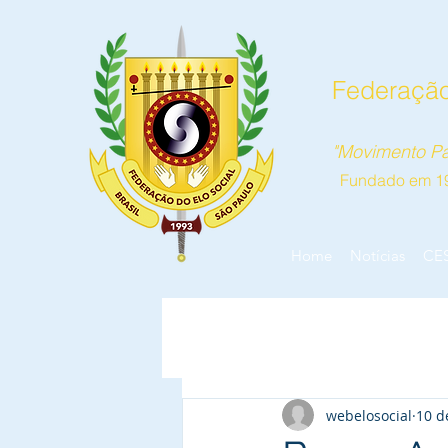
Federação
"Movimento Pa
Fundado em 1
Home
Notícias
CE
webelosocial
10 d