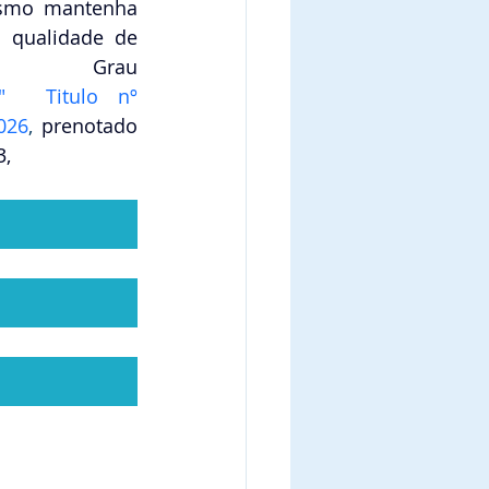
smo mantenha 
a qualidade de 
no Grau 
"  Titulo nº 
026
, 
prenotado 
3,