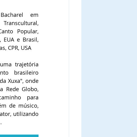
Bacharel em 
ranscultural, 
nto Popular, 
EUA e Brasil,  
s, CPR, USA
ma trajetória 
to brasileiro 
da Xuxa", onde 
a Rede Globo, 
caminho para 
lém de músico, 
or, utilizando 
.