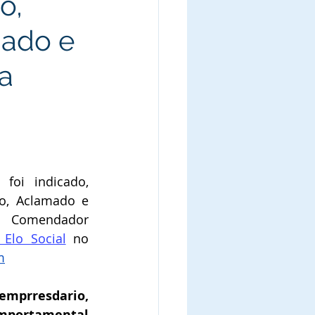
o,
mado e
a
 foi indicado, 
o, Aclamado e 
omendador 
Elo Social
no 
m
emprresdario, 
mportamental 