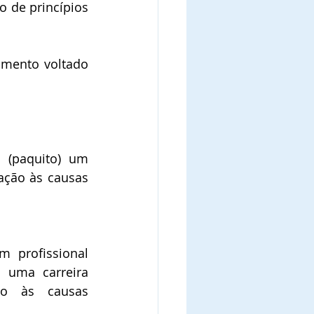
 de princípios 
ento voltado 
, 
(paquito) um 
ação às causas 
m profissional 
 uma carreira 
o às causas 