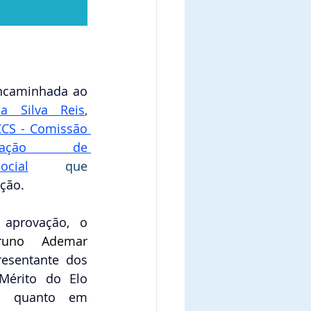
A referida indicação foi encaminhada ao 
a Silva Reis
, 
CS - Comissão 
icação  de 
cial
que 
ção. 
aprovação, o 
runo Ademar 
resentante dos 
érito do Elo 
il quanto em 