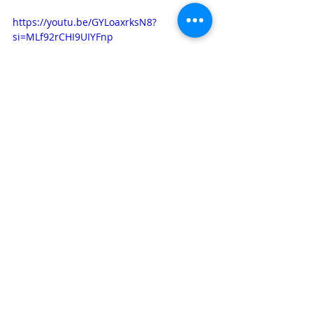
https://youtu.be/GYLoaxrksN8?
si=MLf92rCHI9UIYFnp
RELAÇÃO DE PROJETOS - ELO SOCIAL  
ECES - SP -ESPORTE CLUBE ELO SOCIAL
https://youtu.be/Bz1Vbr8kfks?
si=tWNcY8yYkSXepd00