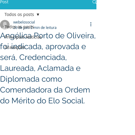
Post
Todos os posts
webelosocial
Todos os posts
26 de jun.
2 min de leitura
Angélica Porto de Oliveira,
Principais Notícias
foi indicada, aprovada e
Gravações
será, Credenciada,
Laureada, Aclamada e
Diplomada como
Comendadora da Ordem
do Mérito do Elo Social.