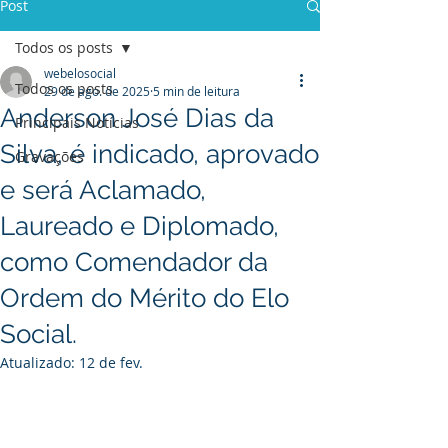
Post
Todos os posts
webelosocial
Todos os posts
29 de ago. de 2025
5 min de leitura
Anderson José Dias da
Principais Notícias
Silva, é indicado, aprovado
Gravações
e será Aclamado,
Laureado e Diplomado,
como Comendador da
Ordem do Mérito do Elo
Social.
Atualizado:
12 de fev.